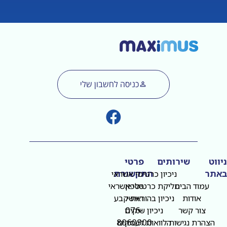
כניסה לחשבון שלי
ניווט
שירותים
פרטי
באתר
התקשורת
ניכיון כרטיסי אשראי
עמוד הבית
טלפון
סליקת כרטיסי אשראי
אודות
ראשי:
ניכיון בהוראת קבע
076-
צור קשר
ניכיון שיקים
8060900
הצהרת נגישות
הלוואות לעסקים